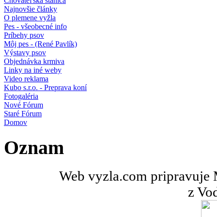
Chovateľská stanica
Najnovšie články
O plemene vyžla
Pes - všeobecné info
Príbehy psov
Môj pes - (René Pavlík)
Výstavy psov
Objednávka krmiva
Linky na iné weby
Video reklama
Kubo s.r.o. - Preprava koní
Fotogaléria
Nové Fórum
Staré Fórum
Domov
Oznam
Web vyzla.com pripravuje M
z Vo