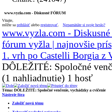
www.vyzla.com - Diskusné FÓRUM
Vitajte,
môžte sa
prihlásiť
alebo
registrovať
.
Nepamätáte si svoje heslo?
www.vyzla.com - Diskus
fórum vyžla | najnovšie prí
1. vrh po Castelli Borgia 
DÔLEŽITÉ: Spoločné venče
(1 nahliadnutie) 1 hosť
Téma:
DÔLEŽITÉ: Spoločné venčenie, vychádzky a cvičenie
Nástroje fóra
Založiť novú tému