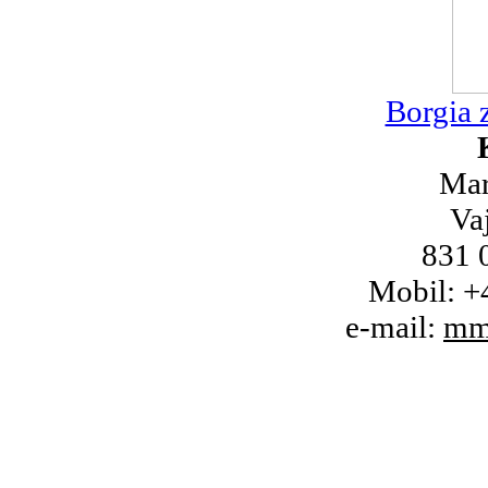
Borgia 
Mar
Va
831 0
Mobil: +
e-mail:
mm