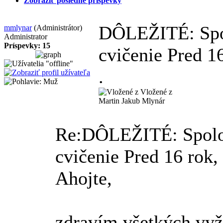
Zobraziť posledné príspevky
DÔLEŽITÉ: Spol
mmlynar
(Administrátor)
Administrator
Príspevky: 15
cvičenie
Pred 1
.
Vložené z
Martin Jakub Mlynár
Re:DÔLEŽITÉ: Spoloč
cvičenie
Pred 16 rok,
Ahojte,
zdravím všetkých vyžl