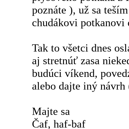
poznáte
), už sa teší
chudákovi potkanovi
Tak to všetci dnes os
aj stretnúť zasa niek
budúci víkend, poved
alebo dajte iný návrh
Majte sa
Čaf, haf-baf