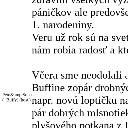
páničkov ale predovše
1. narodeniny.
Veru už rok sú na svet
nám robia radosť a kt
Včera sme neodolali 
Buffine zopár drobný
Peto&amp;Sona
napr. novú loptičku n
(+Buffy)
(hosť)
pár dobrých mlsnotiek
plyšového potkana z I