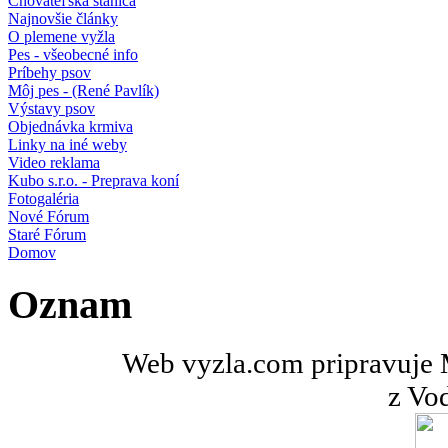
Chovateľská stanica
Najnovšie články
O plemene vyžla
Pes - všeobecné info
Príbehy psov
Môj pes - (René Pavlík)
Výstavy psov
Objednávka krmiva
Linky na iné weby
Video reklama
Kubo s.r.o. - Preprava koní
Fotogaléria
Nové Fórum
Staré Fórum
Domov
Oznam
Web vyzla.com pripravuje M
z Vo