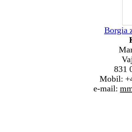
Borgia 
Mar
Va
831 0
Mobil: +
e-mail:
mm