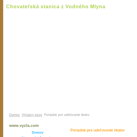
Chovateľská stanica z Vodného Mlyna
Vyžla - vlastnosti
Pes poľovný
Spoločen
Domov
Výstavy psov
Poriadok pre udeľovanie titulov
www.vyzla.com
Poriadok pre udeľovanie titulov
Domov