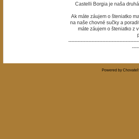
Castelli Borgia je naša druh
Ak máte záujem o šteniatko maď
na naše chovné sučky a poradiť
máte záujem o šteniatko z 
---------------------------------------------
----
Powered by Chovateľs