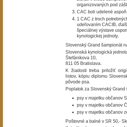
organizovaných pod zášt
CAC boli udelené aspoň
1 CAC z troch potrebnýc
udeľovaním CACIB, ďalši
špeciálnej výstave uspor
kynologickej jednoty.
Slovenský Grand šampionát na 
Slovenská kynologická jednot
Štefánikova 10,
811 05 Bratislava.
K žiadosti treba priložiť ori
listov, kópiu diplomu Sloven
pôvode psa.
Poplatok za Slovenský Grand 
psy v majetku občanov S
psy v majetku občanov Č
psy v majetku občanov z
Poštovné a balné v SR 50,- Sk,