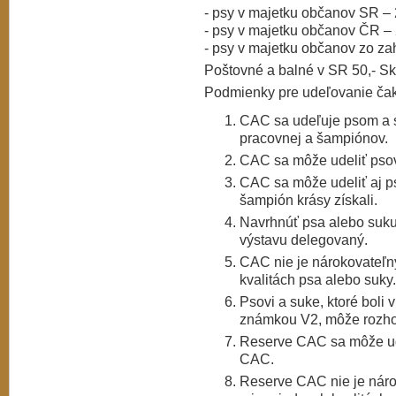
- psy v majetku občanov SR –
- psy v majetku občanov ČR –
- psy v majetku občanov zo za
Poštovné a balné v SR 50,- Sk,
Podmienky pre udeľovanie ča
CAC sa udeľuje psom a s
pracovnej a šampiónov.
CAC sa môže udeliť pso
CAC sa môže udeliť aj ps
šampión krásy získali.
Navrhnúť psa alebo suku
výstavu delegovaný.
CAC nie je nárokovateľný
kvalitách psa alebo suky.
Psovi a suke, ktoré boli
známkou V2, môže rozho
Reserve CAC sa môže udel
CAC.
Reserve CAC nie je nárok