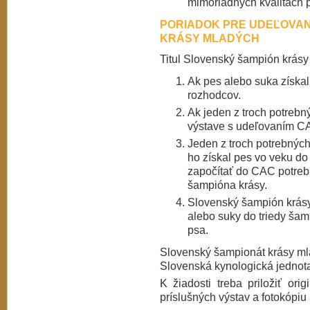
mimoriadnych kvalitách 
PORIADOK PRE UDEĽOVAN
KRÁSY MLADÝCH
Titul Slovenský šampión krásy
Ak pes alebo suka získa
rozhodcov.
Ak jeden z troch potreb
výstave s udeľovaním C
Jeden z troch potrebný
ho získal pes vo veku d
započítať do CAC potreb
šampióna krásy.
Slovenský šampión krás
alebo suky do triedy ša
psa.
Slovenský šampionát krásy ml
Slovenská kynologická jednota,
K žiadosti treba priložiť ori
príslušných výstav a fotokópi