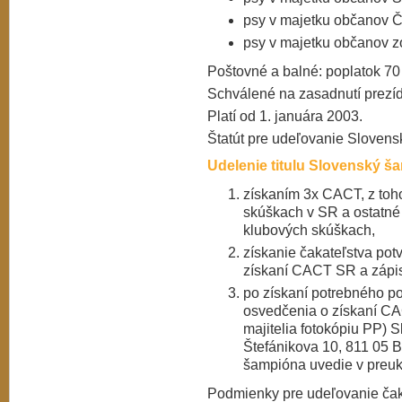
psy v majetku občanov 
psy v majetku občanov z
Poštovné a balné: poplatok 70
Schválené na zasadnutí prezí
Platí od 1. januára 2003.
Štatút pre udeľovanie Sloven
Udelenie titulu Slovenský š
získaním 3x CACT, z to
skúškach v SR a ostatné
klubových skúškach,
získanie čakateľstva pot
získaní CACT SR a zápi
po získaní potrebného p
osvedčenia o získaní CA
majitelia fotokópiu PP) 
Štefánikova 10, 811 05 Br
šampióna uvedie v preu
Podmienky pre udeľovanie ča