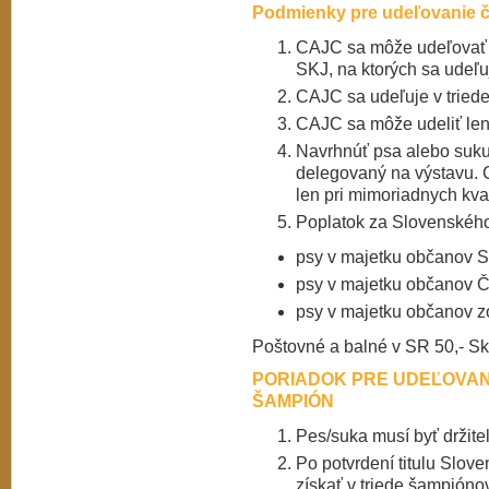
Podmienky pre udeľovanie 
CAJC sa môže udeľovať l
SKJ, na ktorých sa udeľ
CAJC sa udeľuje v tried
CAJC sa môže udeliť len
Navrhnúť psa alebo suku
delegovaný na výstavu. 
len pri mimoriadnych kva
Poplatok za Slovenskéh
psy v majetku občanov 
psy v majetku občanov 
psy v majetku občanov z
Poštovné a balné v SR 50,- Sk,
PORIADOK PRE UDEĽOVAN
ŠAMPIÓN
Pes/suka musí byť držite
Po potvrdení titulu Slov
získať v triede šampión