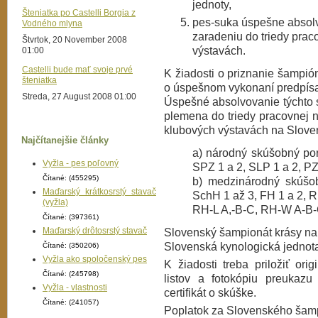
jednoty,
Šteniatka po Castelli Borgia z
pes-suka úspešne absolv
Vodného mlyna
zaradeniu do triedy prac
Štvrtok, 20 November 2008
výstavách.
01:00
Castelli bude mať svoje prvé
K žiadosti o priznanie šampióna
šteniatka
o úspešnom vykonaní predpísa
Streda, 27 August 2008 01:00
Úspešné absolvovanie týchto 
plemena do triedy pracovnej n
klubových výstavách na Slove
Najčítanejšie články
a) národný skúšobný po
Vyžla - pes poľovný
SPZ 1 a 2, SLP 1 a 2, PZ
Čítané: (455295)
b) medzinárodný skúšo
Maďarský krátkosrstý stavač
SchH 1 až 3, FH 1 a 2, R
(vyžla)
RH-L A,-B-C, RH-W A-B-
Čítané: (397361)
Maďarský drôtosrstý stavač
Slovenský šampionát krásy na 
Slovenská kynologická jednota,
Čítané: (350206)
Vyžla ako spoločenský pes
K žiadosti treba priložiť ori
Čítané: (245798)
listov a fotokópiu preukaz
Vyžla - vlastnosti
certifikát o skúške.
Čítané: (241057)
Poplatok za Slovenského šamp