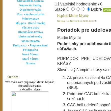
Chovateľská stanica
Užívateľské hodnotenie:
/ 0
Najnovšie články
Slabé
Dobré
O plemene vyžla
Pes - všeobecné info
Napísal Martin Mlynár
Príbehy psov
Streda, 16 November 2005 02:00
Môj pes - (René Pavlík)
Výstavy psov
Poriadok pre udeľovan
Objednávka krmiva
Linky na iné weby
Martin Mlynár
Video reklama
Podmienky pre udeľovanie ti
Kubo s.r.o. - Preprava koní
súťažiach.
Fotogaléria
Nové Fórum
PORIADOK PRE UDEĽOVA
Staré Fórum
KRÁSY
Domov
Slovenský šampión krásy sa m
Oznam
Ak pes/suka získal 4x 
Web vyzla.com pripravuje Martin Mlynár,
usporiadaných pod záštit
chovateľská stanica
(SKJ).
z Vodného mlyna
Potrebné CAC boli získa
sezónach.
CAC boli udelené aspoň