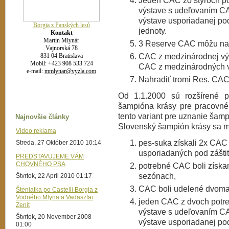
Jeden CAC zo štyroch po
výstave s udeľovaním CA
výstave usporiadanej pod
Borgia z Panských lesů
jednoty.
Kontakt
Martin Mlynár
3 Reserve CAC môžu na
Vajnorská 78
CAC z medzinárodnej výs
831 04 Bratislava
Mobil: +423 908 533 724
CAC z medzinárodných v
e-mail:
mmlynar@vyzla.com
Nahradiť tromi Res. CA
Od 1.1.2000 sú rozšírené 
šampióna krásy pre pracovné 
tento variant pre uznanie šamp
Najnovšie články
Slovenský šampión krásy sa m
Video reklama
pes-suka získali 2x CAC
Streda, 27 Október 2010 10:14
usporiadaných pod záštit
PREDSTAVUJEME VÁM
CHOVNÉHO PSA
potrebné CAC boli získa
sezónach,
Štvrtok, 22 Apríl 2010 01:17
CAC boli udelené dvoma
Šteniatka po Castelli Borgia z
Vodného Mlyna a Vadaszfai
jeden CAC z dvoch potre
Zenit
výstave s udeľovaním CA
Štvrtok, 20 November 2008
výstave usporiadanej pod
01:00