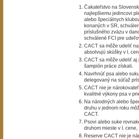
Čakateľstvo na Slovens
najlepšiemu jedincovi 
alebo špeciálnych klubov
konaných v SR, schválen
príslušného zväzu v dano
schválené FCI pre udeľo
CACT sa môže udeliť naj
absolvujú skúšky v I. cen
CACT sa môže udeliť aj p
šampión práce získali.
Navrhnúť psa alebo suk
delegovaný na súťaž pr
CACT nie je nárokovateľ
kvalitné výkony psa v pr
Na národných alebo špe
druhu v jednom roku môž
CACT.
Psovi alebo suke rovnaké
druhom mieste v I. cene
Reserve CACT nie je nár