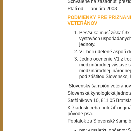
Schválené na zasadnutí prezí
Platí od 1. januára 2003.
PODMIENKY PRE PRIZNAN
VETERÁNOV
Pes/suka musí získať 3x 
výstavách usporiadaných
jednoty.
V1 boli udelené aspoň 
Jedno ocenenie V1 z tro
medzinárodnej výstave s
medzinárodnej, národnej
pod záštitou Slovenskej 
Slovenský šampión veteránov 
Slovenská kynologická jednot
Štefánikova 10, 811 05 Bratisl
K žiadosti treba priložiť orig
pôvode psa.
Poplatok za Slovenský šampió
psy v majetku občanov S