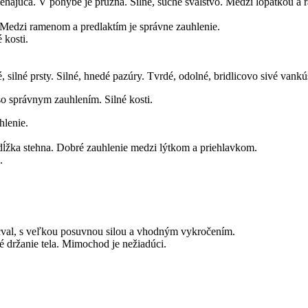
liehajúca. V pohybe je pružná. Silné, suché svalstvo. Medzi lopatkou a
e.Medzi ramenom a predlaktím je správne zauhlenie.
 kosti.
 silné prsty. Silné, hnedé pazúry. Tvrdé, odolné, bridlicovo sivé vankú
o správnym zauhlením. Silné kosti.
hlenie.
o dĺžka stehna. Dobré zauhlenie medzi lýtkom a priehlavkom.
.
cval, s veľkou posuvnou silou a vhodným vykročením.
é držanie tela. Mimochod je nežiadúci.