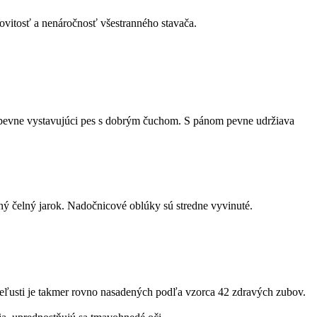
ovitosť a nenáročnosť všestranného stavača.
, pevne vystavujúci pes s dobrým čuchom. S pánom pevne udržiava
ný čelný jarok. Nadočnicové oblúky sú stredne vyvinuté.
eľusti je takmer rovno nasadených podľa vzorca 42 zdravých zubov.