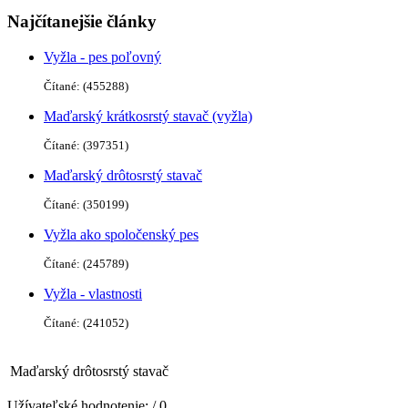
Najčítanejšie články
Vyžla - pes poľovný
Čítané: (455288)
Maďarský krátkosrstý stavač (vyžla)
Čítané: (397351)
Maďarský drôtosrstý stavač
Čítané: (350199)
Vyžla ako spoločenský pes
Čítané: (245789)
Vyžla - vlastnosti
Čítané: (241052)
Maďarský drôtosrstý stavač
Užívateľské hodnotenie:
/ 0