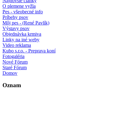
Najnovšie články
O plemene vyžla
Pes - všeobecné info
Príbehy psov
Môj pes - (René Pavlík)
Výstavy psov
Objednávka krmiva
Linky na iné weby
Video reklama
Kubo s.r.o. - Preprava koní
Fotogaléria
Nové Fórum
Staré Fórum
Domov
Oznam