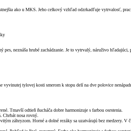
ustnejšia ako u MKS. Jeho celkový vzhľad odzrkadľuje vytrvalosť, prac
šky
 pes, neznáša hrubé zachádzanie. Je to vytrvalý, náruživo hľadajúci
e vyvinutej tylovej kosti smerom k stopu delí na dve polovice nenápad
rené. Tmavší odtieň ňucháča dobre harmonizuje s farbou osrstenia.
á. Chrbát nosa rovný.
ovitým záhryzom. Horné a dolné rezáky sa uzatvárajú bez medzery. V č