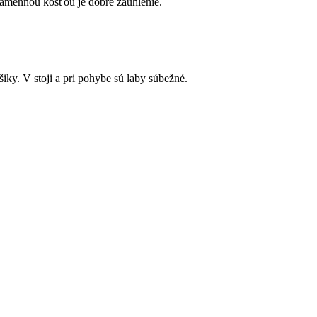
 ramennou kosťou je dobré zauhlenie.
šiky. V stoji a pri pohybe sú laby súbežné.