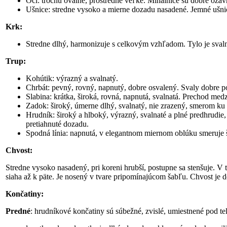
Oči: trochu oválne, prostredne veľké. Mihalnice sú dobre ozav
Ušnice: stredne vysoko a mierne dozadu nasadené. Jemné ušnic
Krk:
Stredne dlhý, harmonizuje s celkovým vzhľadom. Tylo je svalna
Trup:
Kohútik: výrazný a svalnatý.
Chrbát: pevný, rovný, napnutý, dobre osvalený. Svaly dobre p
Slabina: krátka, široká, rovná, napnutá, svalnatá. Prechod med
Zadok: široký, úmerne dlhý, svalnatý, nie zrazený, smerom ku 
Hrudník: široký a hlboký, výrazný, svalnaté a plné predhrudi
pretiahnuté dozadu.
Spodná línia: napnutá, v elegantnom miernom oblúku smeruje 
Chvost:
Stredne vysoko nasadený, pri koreni hrubší, postupne sa stenšuje. V 
siaha až k päte. Je nosený v tvare pripomínajúcom šabľu. Chvost je d
Končatiny:
Predné
: hrudníkové končatiny sú súbežné, zvislé, umiestnené pod tel