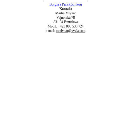
Borgia z Panských lesů
Kontakt
Martin Mlynár
Vajnorská 78
831 04 Bratislava
Mobil: +423 908 533 724
e-mail:
mmlynar@vyzla.com