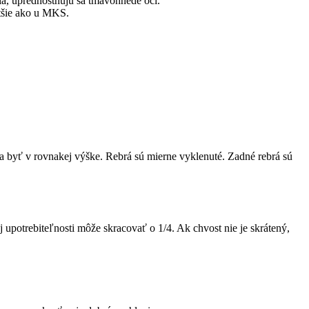
ia, uprednostňujú sa tmavohnedé oči.
atšie ako u MKS.
a byť v rovnakej výške. Rebrá sú mierne vyklenuté. Zadné rebrá sú
j upotrebiteľnosti môže skracovať o 1/4. Ak chvost nie je skrátený,