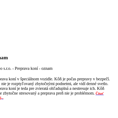
nam
 s.r.o. - Preprava koní - oznam
rava koní v špeciálnom vozidle. Kôň je počas prepravy v bezpečí.
nie je rozptyľovaný zbytočnými podnetmi, ale vidí denné svetlo.
rava koní je teda pre zvieratá ohľaduplná a nestresuje ich. Kôň
je zbytočne stresovaný a preprava preň nie je problémom.
Čítať
...