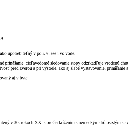
39
o upotrebiteľný v poli, v lese i vo vode.
ktné prinášanie, cieľavedomé sledovanie stopy odzrkadľuje vrodenú c
ivosť pred zverou a pri výstrele, ako aj slabé vystavovanie, prinášanie
ovaný aj v byte.
htený v 30. rokoch XX. storočia krížením s nemeckým drôtosrstým st