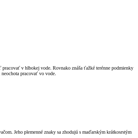
huť pracovať v hlbokej vode. Rovnako znáša ťažké terénne podmienky
 a neochota pracovať vo vode.
avačom. Jeho plemenné znaky sa zhodujú s maďarským krátkosrstým