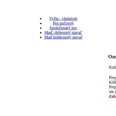
Vyžla - vlastnosti
Pes poľovný
Spoločenský pes
Maď. drôtosrstý stavač
Maď.krátkosrstý stavač
Oz
Kubo
Prep
Kôň 
Prep
nie 
ďalej