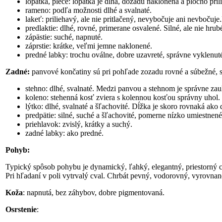
lopatka, plece: lopatka je dlhá, dozadu naklonená a plocho pri
rameno: podľa možnosti dlhé a svalnaté.
lakeť: priliehavý, ale nie pritlačený, nevybočuje ani nevbočuj
predlaktie: dlhé, rovné, primerane osvalené. Silné, ale nie hrubé
zápästie: suché, napnuté.
záprstie: krátke, veľmi jemne naklonené.
predné labky: trochu oválne, dobre uzavreté, správne vyklenuté,
Zadné:
panvové končatiny sú pri pohľade zozadu rovné a súbežné, s
stehno: dlhé, svalnaté. Medzi panvou a stehnom je správne zau
koleno: stehenná kosť zviera s kolennou kosťou správny uhol.
lýtko: dlhé, svalnaté a šľachovité. Dĺžka je skoro rovnaká ak
predpätie: silné, suché a šľachovité, pomerne nízko umiestnené
priehlavok: zvislý, krátky a suchý.
zadné labky: ako predné.
Pohyb:
Typický spôsob pohybu je dynamický, ľahký, elegantný, priestorný 
Pri hľadaní v poli vytrvalý cval. Chrbát pevný, vodorovný, vyrovnan
Koža
: napnutá, bez záhybov, dobre pigmentovaná.
Osrstenie
: