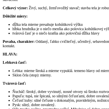
Celkový výzor:
Živý, suchý, žemľovožltý stavač; stavba tela je rob
Dôležité miery:
dĺžka tela mierne presahuje kohútikovú výšku
hĺbka hrudníka je o niečo menšia ako polovica kohútikovej vý
tvárová časť je o niečo kratšia ako polovičná dĺžka hlavy
Povaha, charakter:
Oddaný, ľahko cvičiteľný, učenlivý, sebavedomý
kontakt.
HLAVA:
Lebková časť:
Lebka: mierne široká a mierne vypuklá. temeno hlavy od miern
Sklon čela (stop): mierny.
Tvárová časť:
Ňucháč: široký, dobre vyvinutý, nosné otvory sú široko roztvo
Papuľa: tupá, nie špicatá, so silnými čeľusťami, dobre osvalen
Čeľusť/zuby: silné čeľuste s dokonalým, pravidelným, nožnic
Pysk: silný, dobre osvalený.