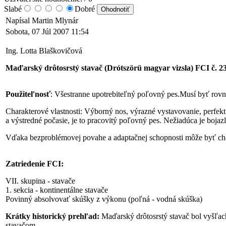
Slabé
Dobré
Napísal Martin Mlynár
Sobota, 07 Júl 2007 11:54
Ing. Lotta Blaškovičová
Maďarský drôtosrstý stavač (Drótszörü magyar vizsla) FCI č. 2
Použiteľnosť
: Všestranne upotrebiteľný poľovný pes.Musí byť rovnak
Charakterové vlastnosti: Výborný nos, výrazné vystavovanie, perfe
a výstredné počasie, je to pracovitý poľovný pes. Nežiadúca je bojazl
Vďaka bezproblémovej povahe a adaptačnej schopnosti môže byť ch
Zatriedenie FCI:
VII. skupina - stavače
1. sekcia - kontinentálne stavače
Povinný absolvovať skúšky z výkonu (poľná - vodná skúška)
Krátky historický prehľad:
Maďarský drôtosrstý stavač bol vyšľac
stavačom.