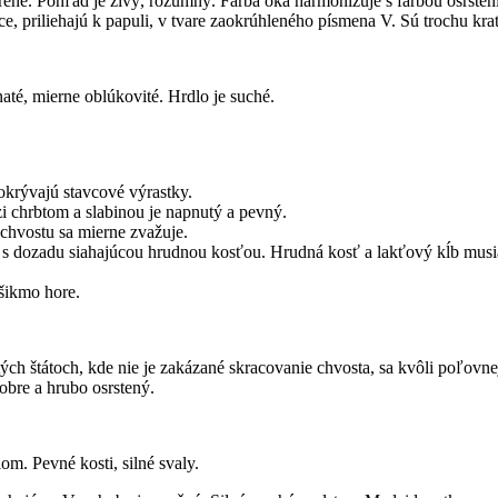
rené. Pohľad je živý, rozumný. Farba oka harmonizuje s farbou osrsten
e, priliehajú k papuli, v tvare zaokrúhleného písmena V. Sú trochu kr
té, mierne oblúkovité. Hrdlo je suché.
okrývajú stavcové výrastky.
zi chrbtom a slabinou je napnutý a pevný.
chvostu sa mierne zvažuje.
e, s dozadu siahajúcou hrudnou kosťou. Hrudná kosť a lakťový kĺb musi
šikmo hore.
tých štátoch, kde nie je zakázané skracovanie chvosta, sa kvôli poľovne
obre a hrubo osrstený.
om. Pevné kosti, silné svaly.